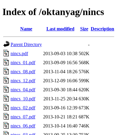
Index of /oktanyag/nincs
Name
Last modified
Size
Description
Parent Directory
-
nincs.pdf
2013-09-03 10:38
502K
nincs_01.pdf
2013-09-09 16:56
568K
nincs_08.pdf
2013-11-04 18:26
576K
nincs_12.pdf
2013-12-09 16:06
599K
nincs_04.pdf
2013-09-30 18:44
620K
nincs_10.pdf
2013-11-25 20:34
630K
nincs_02.pdf
2013-09-16 12:39
673K
nincs_07.pdf
2013-10-21 18:21
687K
nincs_06.pdf
2013-10-14 16:40
746K
nincs_03.pdf
2013-09-25 13:30
753K