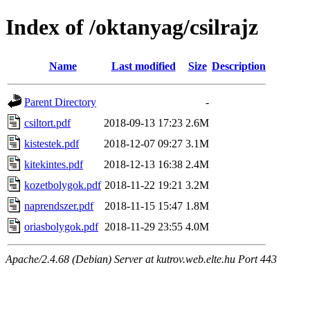
Index of /oktanyag/csilrajz
Name
Last modified
Size
Description
Parent Directory
-
csiltort.pdf
2018-09-13 17:23
2.6M
kistestek.pdf
2018-12-07 09:27
3.1M
kitekintes.pdf
2018-12-13 16:38
2.4M
kozetbolygok.pdf
2018-11-22 19:21
3.2M
naprendszer.pdf
2018-11-15 15:47
1.8M
oriasbolygok.pdf
2018-11-29 23:55
4.0M
Apache/2.4.68 (Debian) Server at kutrov.web.elte.hu Port 443